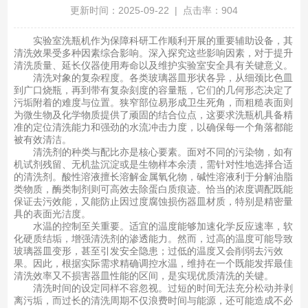
更新时间：2025-09-22 | 点击率：904
实验室洗瓶机作为保障科研工作顺利开展的重要辅助设备，其
清洗效果受多种因素综合影响。深入探究这些影响因素，对于提升
清洗质量、延长仪器使用寿命以及维护实验室安全具有关键意义。
清洗对象的复杂程度。各类玻璃器皿形状各异，从细颈比色皿
到广口烧瓶，再到带有复杂刻度的容量瓶，它们的几何形态决定了
污垢附着的难度与位置。狭窄部位易形成卫生死角，而粗糙表面则
为微生物及化学物质提供了顽固的结合位点，这要求洗瓶机具备精
准的定位清洗能力和强劲的水流冲击力度，以确保每一个角落都能
被有效清洁。
清洗剂的种类与配比亦是核心要素。面对不同的污染物，如有
机试剂残留、无机盐沉淀或是生物样本余渍，需针对性地选择合适
的清洗剂。酸性溶液擅长溶解金属氧化物，碱性溶液利于分解油脂
类物质，酶类制剂则可高效去除蛋白质痕迹。恰当的浓度调配既能
保证去污效能，又能防止因过度腐蚀损伤器皿材质，特别是精密量
具的表面光洁度。
水温的控制至关重要。适宜的温度能够加速化学反应速率，软
化硬质结垢，增强清洗剂的渗透能力。然而，过高的温度可能导致
玻璃器皿变形，甚至引发安全隐患；过低的温度又会削弱去污效
果。因此，根据实际需求精确调控水温，维持在一个既能发挥最佳
清洗效率又不损害器皿性能的区间，是实现优质清洗的关键。
清洗时间的设定同样不容忽视。过短的时间无法充分松动并剥
离污垢，而过长的清洗周期不仅浪费时间与能源，还可能造成不必