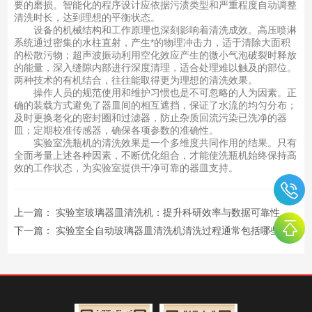
要的磨损。智能化的程序设计应依据污渍类型和严重程度自动调整
清洗时长，达到理想的平衡状态。
设备的机械结构和工作原理也深刻影响着清洗成效。高压喷淋
系统通过密集的水柱直射，产生*的物理冲击力，适于清除大面积
的松散污物；超声波振动利用空化效应产生的微小气泡破裂时释放
的能量，深入缝隙内部进行深度清理，适合处理难以触及的部位。
两种技术的有机结合，往往能取得更为理想的清洗效果。
操作人员的规范使用和维护习惯也是不可忽略的人为因素。正
确的装载方式避免了器皿间的相互遮挡，保证了水流的均匀分布；
及时更换老化的密封圈和过滤器，防止杂质回流污染已洗净的器
皿；定期校准传感器，确保各项参数的准确性。
实验室洗瓶机的清洗效果是一个多维度共同作用的结果。只有
全面考量上述各种因素，不断优化组合，才能使洗瓶机始终保持高
效的工作状态，为实验室提供干净可靠的器皿支持。
上一篇：
实验室玻璃器皿清洗机：提升科研效率与数据可靠性的关键设备
下一篇：
实验室全自动玻璃器皿清洗机清洗过程通常包括哪些步骤？