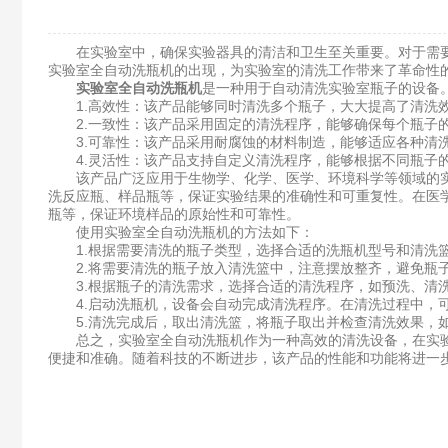
在实验室中，确保实验器具的清洁和卫生至关重要。对于需要
实验室全自动洗瓶机的出现，为实验室的清洗工作带来了革命性
实验室全自动洗瓶机
是一种用于自动清洗实验室瓶子的设备
1.高效性：该产品能够同时清洗多个瓶子，大大提高了清洗
2.一致性：该产品采用固定的清洗程序，能够确保每个瓶子的
3.可靠性：该产品采用耐腐蚀的材料制造，能够适应各种清洗
4.灵活性：该产品支持自定义清洗程序，能够根据不同瓶子的
该产品广泛应用于生物学、化学、医学、环境科学等领域的实
洗反应瓶、样品瓶等，保证实验结果的准确性和可重复性。在医
瓶等，保证环境样品的原始性和可靠性。
使用实验室全自动洗瓶机的方法如下：
1.根据需要清洗的瓶子类型，选择合适的洗瓶机型号和清洗
2.将需要清洗的瓶子放入清洗篮中，注意摆放整齐，避免瓶
3.根据瓶子的清洗需求，选择合适的清洗程序，如预洗、清
4.启动洗瓶机，设备会自动完成清洗程序。在清洗过程中，可
5.清洗完成后，取出清洗篮，将瓶子取出并检查清洗效果，如
总之，实验室全自动洗瓶机作为一种高效的清洗设备，在实验
便捷和准确。随着科技的不断进步，该产品的性能和功能将进一