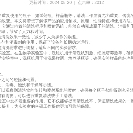
更新时间：2024-05-20 | 点击率：2012
重复使用的瓶子，如试剂瓶、样品瓶等，清洗工作显得尤为重要。传统的
的改变。本文将带您了解该产品的应用领域、原理、性能特点和使用方法
。它通过内置的清洗程序和喷射系统，能够自动完成瓶子的清洗、消毒和
效率，节省了人力和时间。
清洗效果一致性，减少了人为操作的误差。
剂和消毒剂的使用，保证了设备的长期稳定运行。
清洗需求进行调整，适应不同的实验需求。
验室。在生物学实验室中，洗瓶机用于清洗试剂瓶、细胞培养瓶等，确保
学实验室中，洗瓶机用于清洗采样瓶、培养基瓶等，确保实验样品的纯净
篮。
子之间的碰撞和倒置。
洗、消毒、漂洗和干燥等步骤。
以观察到清洗篮的旋转和喷射系统的喷射，确保每个瓶子都能得到充分
有需要，可以进行重复清洗或手工清洗。
室中发挥着重要的作用。它不仅能够提高清洗效率，保证清洗效果的一致
步提升，为实验室的科研工作提供更加可靠的保障。