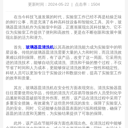
更新时间：2024-05-22 | 点击率：1504
在当今科技飞速发展的时代，实验室工作已经不再是枯燥乏味
的例行公事，而是充满了各种高科技设备和智能化工具。其中，玻
璃器皿清洗机作为实验室中利器，正逐渐展现出其科技魅力。它不
仅为实验室工作提供了便利和高效性，更是在不断创新和发展中展
现出新的活力和潜力。
首先，
玻璃器皿清洗机
以其高效的清洗能力成为实验室中的明
星设备。传统的玻璃器皿清洗需要大量的人力和时间，而且清洗效
果难以得到保障。然而，有了该产品，改变了这一局面。它采用先
进的清洗技术，能够自动完成清洗、漂洗和干燥的整个过程，不仅
节省了时间和人力成本，更能够保证清洗效果的一致性和稳定性。
科研人员可以更加专注于实验设计和数据分析，提高了实验室工作
的效率和质量。
其次，玻璃器皿清洗机在安全性方面表现突出。清洗实验器皿
往往需要使用化学品，传统的清洗方式容易导致操作人员受到化学
品溅射和器皿破损等意外伤害。然而，该产品在清洗过程中采用了
多重安全措施，有效避免了这些意外情况的发生，保障了实验室人
员的安全。同时，它还能够去除器皿表面的污垢和残留物，确保了
器皿的清洁度和无菌性，为实验结果提供了可靠的保障。
此外，该产品在节能环保方面也表现出色。在清洗过程中能够