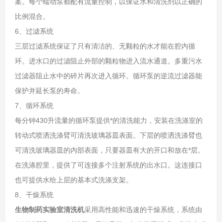
案。每个蠕动泵都配有流量控制，以保证水和清洗剂以正确的
比例混合。
6、过滤系统
三层过滤系统保证了只有清洁的、无颗粒的水才能在腔内循
环。进水口的过滤阻止外部的颗粒物进入流水通道。多重污水
过滤器阻止水中的碎片再次进入循环。循环泵的逆流过滤器能
保护并延长泵的寿命。
7、循环系统
每分钟430升流量的循环泵提供*的清洗能力，安装在洗涤室的
转动式喷洒洗涤臂可清洗玻璃器皿表面。下层的喷洒洗涤臂也
可清洗玻璃器皿的内部表面，只要器皿有大的开口和放在*层。
在洗涤腔里，提供了可连接多个注射系统的出水口。这连接口
也可提供水给上层的基本式洗涤支架。
8、干燥系统
生物制药实验室清洗机
采用高性能和迅速的干燥系统，系统由