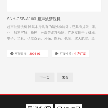
SNH-CSB-A160L超声波清洗机
超声波清洗机 除其本身具有的清洗功能外，还具有提取、乳
化、加速溶解、粉碎、分散等多种功能。广泛应用于：机械、
电子、塑胶、仪器仪表、环保、医药、包装、航天航空、船
舶、汽车等行业的制造及维修清洗；实验材料吸管、吸咀及器
皿的清洁，层析前的脱气处理，医疗器械、医用材料及用具的
更新日期：
2026-01-04
厂商性质：
生产厂家
清洁；珠宝、首饰、手表、贵重金属、宝石、硬币、眼镜等的
清洗。
浏览量：
279
下一页
末页