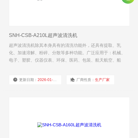
SNH-CSB-A210L超声波清洗机
超声波清洗机除其本身具有的清洗功能外，还具有提取、乳
化、加速溶解、粉碎、分散等多种功能。广泛应用于：机械、
电子、塑胶、仪器仪表、环保、医药、包装、航天航空、船
舶、汽车等行业的制造及维修清洗；实验材料吸管、吸咀及器
皿的清洁，层析前的脱气处理，医疗器械、医用材料及用具的
更新日期：
2026-01-04
厂商性质：
生产厂家
清洁；珠宝、首饰、手表、贵重金属、宝石、硬币、眼镜等的
清洗。
浏览量：
237