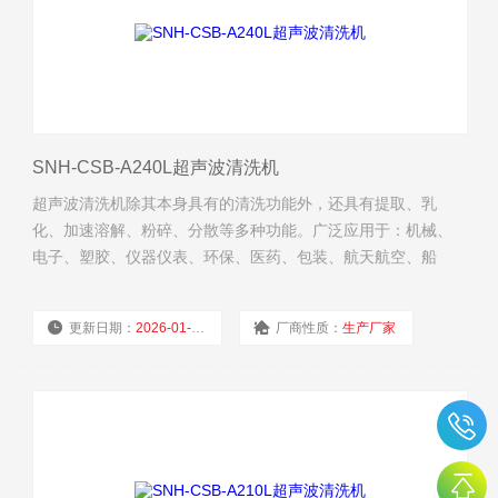
SNH-CSB-A240L超声波清洗机
超声波清洗机除其本身具有的清洗功能外，还具有提取、乳
化、加速溶解、粉碎、分散等多种功能。广泛应用于：机械、
电子、塑胶、仪器仪表、环保、医药、包装、航天航空、船
舶、汽车等行业的制造及维修清洗；实验材料吸管、吸咀及器
皿的清洁，层析前的脱气处理，医疗器械、医用材料及用具的
更新日期：
2026-01-04
厂商性质：
生产厂家
清洁；珠宝、首饰、手表、贵重金属、宝石、硬币、眼镜等的
清洗。
浏览量：
286