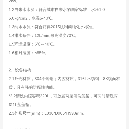
2kw。
1.2自来水水源：符合城市自来水的国家标准，水压1.0-
5.0kg/cm2，水温5-40℃。
1.3纯水水源：符合药典2015版制药纯化水标准。
1.4排水条件：12L/min,最高温度70℃。
1.5环境温度：5℃～40℃。
1.6相对湿度：≤85%。
2、设备结构
2.1外壳材质，304不锈钢；内腔材质，316L不锈钢，8K镜面材
质，具有强的防腐蚀功能。
*2.2清洗内腔容积220L，可放置两层清洗篮架，可同时清洗两
层1L蓝盖瓶。
2.3外形尺寸(mm)：L830*D965*H990mm。