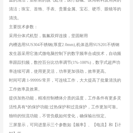
皿的清洁，层析前的脱气处理，医疗器械、医用材料及用具的
清洁；珠宝、首饰、手表、贵重金属、宝石、硬币、眼镜等的
清洗。
主要技术参数：
采用分体式机型，氩氟双焊连接，坚固耐用
内槽选用SUS304不锈钢(厚度2.0mm),机体选用SUS201不锈钢
发生器采用它激式微电脑控制下的数字频率合成技术，自动频
率跟踪扫频，数控百分比功率调节(1%-100%)，数字式超声功
率连续可调，使用更灵活，功率更加强劲，效率更高。
时间可调:1-9999S/常开，可连续工作，大大提高了批量清洗的
工作效率及效果。
提供加热功能，精准控制槽体介质的温度，工作条件有更多灵
活性具有*的保护功能:过热保护和过流保护，工作更加可靠。
独特的恒流功能，不管负载如何变化，确保输出恒定。
三屏显示，可同进显示三个参数如【频率】、【电流】和【计