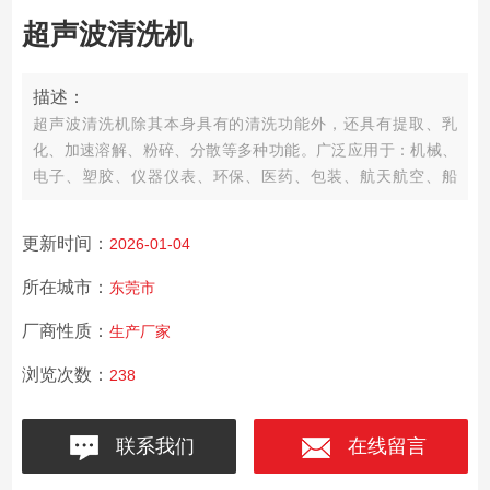
超声波清洗机
描述：
超声波清洗机除其本身具有的清洗功能外，还具有提取、乳
化、加速溶解、粉碎、分散等多种功能。广泛应用于：机械、
电子、塑胶、仪器仪表、环保、医药、包装、航天航空、船
舶、汽车等行业的制造及维修清洗；实验材料吸管、吸咀及器
皿的清洁，层析前的脱气处理，医疗器械、医用材料及用具的
更新时间：
2026-01-04
清洁；珠宝、首饰、手表、贵重金属、宝石、硬币、眼镜等的
清洗。
所在城市：
东莞市
厂商性质：
生产厂家
浏览次数：
238
联系我们
在线留言