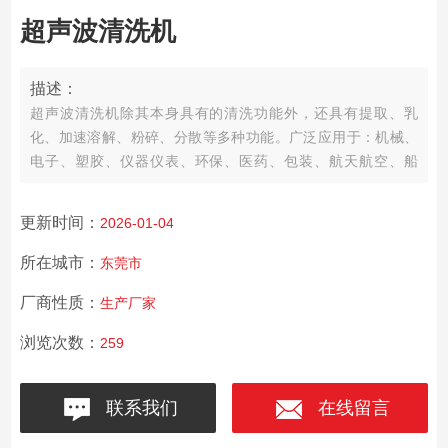
超声波清洗机
描述：
超声波清洗机除其本身具有的清洗功能外，还具有提取、乳
化、加速溶解、粉碎、分散等多种功能。广泛应用于：机械、
电子、塑胶、仪器仪表、环保、医药、包装、航天航空、船
舶、汽车等行业的制造及维修清洗；实验材料吸管、吸咀及器
皿的清洁，层析前的脱气处理，医疗器械、医用材料及用具的
更新时间：
2026-01-04
清洁；珠宝、首饰、手表、贵重金属、宝石、硬币、眼镜等的
清洗。
所在城市：
东莞市
厂商性质：
生产厂家
浏览次数：
259
联系我们
在线留言