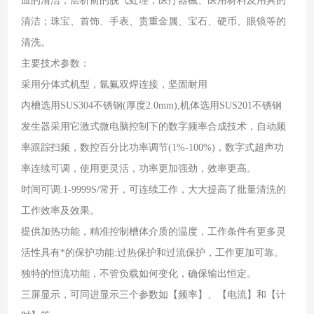
皿的清洁，层析前的脱气处理，医疗器械、医用材料及用具的
清洁；珠宝、首饰、手表、贵重金属、宝石、硬币、眼镜等的
清洗。
主要技术参数：
采用分体式机型，氩氟双焊连接，坚固耐用
内槽选用SUS304不锈钢(厚度2.0mm),机体选用SUS201不锈钢
发生器采用它激式微电脑控制下的数字频率合成技术，自动频
率跟踪扫频，数控百分比功率调节(1%-100%)，数字式超声功
率连续可调，使用更灵活，功率更加强劲，效率更高。
时间可调:1-9999S/常开，可连续工作，大大提高了批量清洗的
工作效率及效果。
提供加热功能，精准控制槽体介质的温度，工作条件有更多灵
活性具有*的保护功能:过热保护和过流保护，工作更加可靠。
独特的恒流功能，不管负载如何变化，确保输出恒定。
三屏显示，可同进显示三个参数如【频率】、【电流】和【计