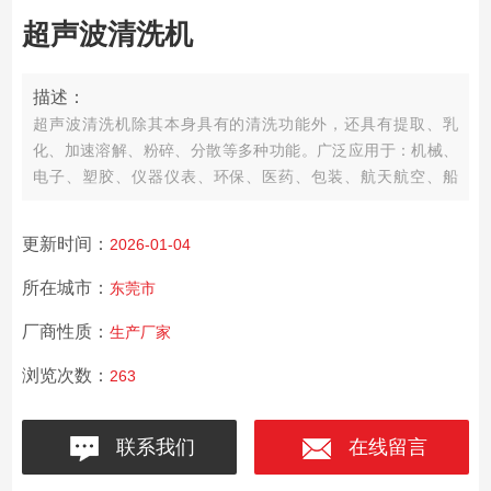
超声波清洗机
描述：
超声波清洗机除其本身具有的清洗功能外，还具有提取、乳
化、加速溶解、粉碎、分散等多种功能。广泛应用于：机械、
电子、塑胶、仪器仪表、环保、医药、包装、航天航空、船
舶、汽车等行业的制造及维修清洗；实验材料吸管、吸咀及器
皿的清洁，层析前的脱气处理，医疗器械、医用材料及用具的
更新时间：
2026-01-04
清洁；珠宝、首饰、手表、贵重金属、宝石、硬币、眼镜等的
清洗。
所在城市：
东莞市
厂商性质：
生产厂家
浏览次数：
263
联系我们
在线留言