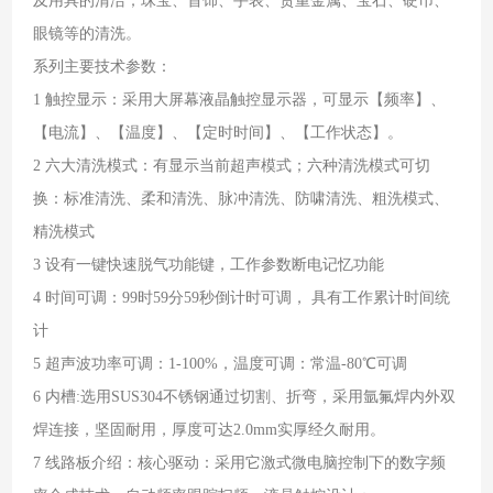
及用具的清洁；珠宝、首饰、手表、贵重金属、宝石、硬币、
眼镜等的清洗。
系列主要技术参数：
1 触控显示：采用大屏幕液晶触控显示器，可显示【频率】、
【电流】、【温度】、【定时时间】、【工作状态】。
2 六大清洗模式：有显示当前超声模式；六种清洗模式可切
换：标准清洗、柔和清洗、脉冲清洗、防啸清洗、粗洗模式、
精洗模式
3 设有一键快速脱气功能键，工作参数断电记忆功能
4 时间可调：99时59分59秒倒计时可调， 具有工作累计时间统
计
5 超声波功率可调：1-100%，温度可调：常温-80℃可调
6 内槽:选用SUS304不锈钢通过切割、折弯，采用氩氟焊内外双
焊连接，坚固耐用，厚度可达2.0mm实厚经久耐用。
7 线路板介绍：核心驱动：采用它激式微电脑控制下的数字频